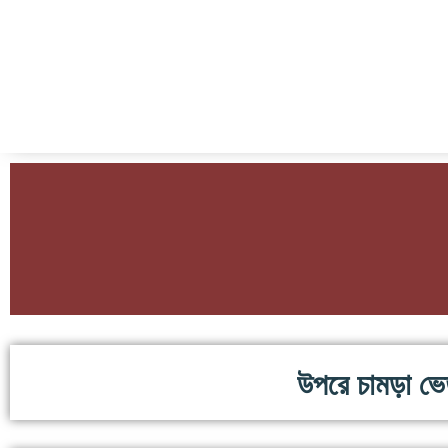
উপরে চামড়া ভেত