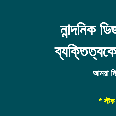
নান্দনিক ড
ব্যক্তিত্ব
আমরা দি
* স্টক