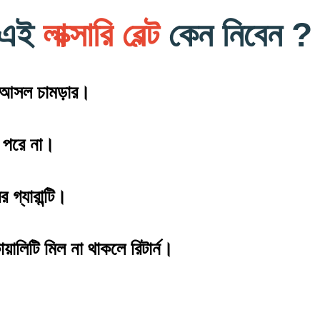
 এই
লাক্সারি বেল্ট
কেন নিবেন ?
 আসল চামড়ার।
া পরে না।
 গ্যারান্টি।
োয়ালিটি মিল না থাকলে রিটার্ন।