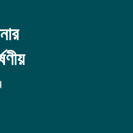
ার
ষণীয়
।