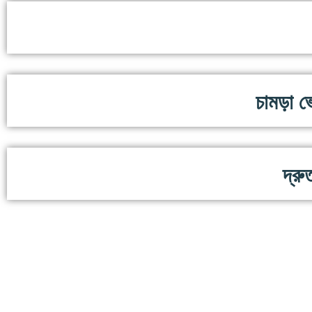
চামড়া ভে
দ্রু