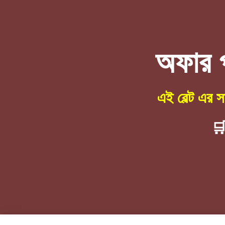
অফার প
এই বেল্ট এর স
🛒